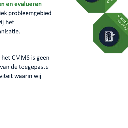
en en evalueren
fiek probleemgebied
ij het
nisatie.
in het CMMS is geen
t van de toegepaste
iteit waarin wij