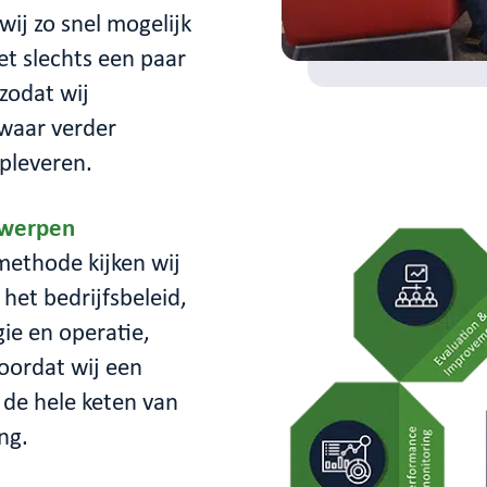
wij zo snel mogelijk
et slechts een paar
zodat wij
waar verder
pleveren.
twerpen
ethode kijken wij
het bedrijfsbeleid,
gie en operatie,
Voordat wij een
 de hele keten van
ng.