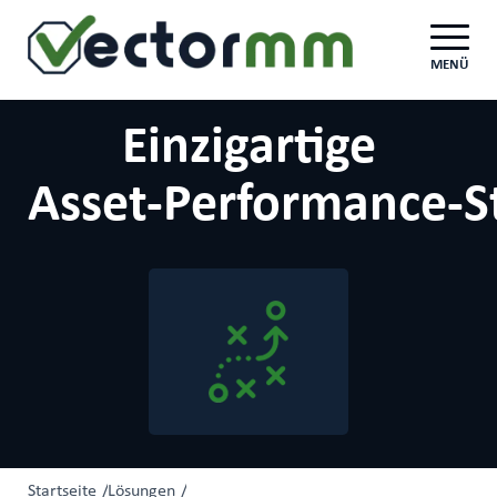
MENÜ
Einzigartige
Asset‑Performance‑S
Startseite
/
Lösungen
/